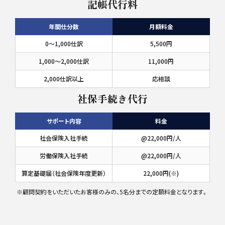
記帳代行料
年間仕分数
月額料金
0〜1,000仕訳
5,500円
1,000〜2,000仕訳
11,000円
2,000仕訳以上
応相談
社保手続き代行
サポート内容
料金
社会保険入社手続
@22,000円/人
労働保険入社手続
@22,000円/人
算定基礎届（社会保険年度更新）
22,000円(※)
※顧問契約をいただいたお客様のみの、5名分までの定額料金となります。