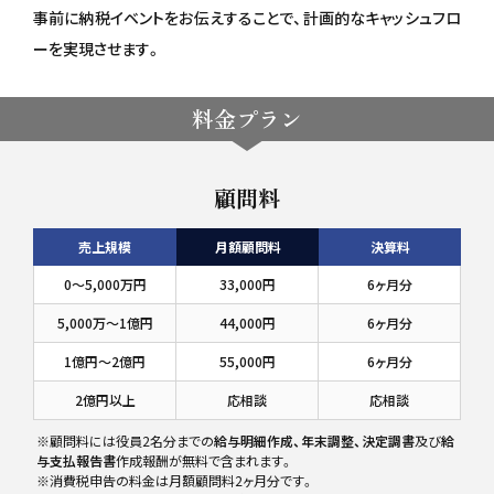
事前に納税イベントをお伝えすることで、計画的なキャッシュフロ
ーを実現させます。
料金プラン
顧問料
売上規模
月額顧問料
決算料
0〜5,000万円
33,000円
6ヶ月分
5,000万〜1億円
44,000円
6ヶ月分
1億円〜2億円
55,000円
6ヶ月分
2億円以上
応相談
応相談
※顧問料には役員2名分までの
給与明細作成、年末調整、決定調書
及び
給
与支払報告書
作成報酬が無料で含まれます。
※消費税申告の料金は月額顧問料2ヶ月分です。