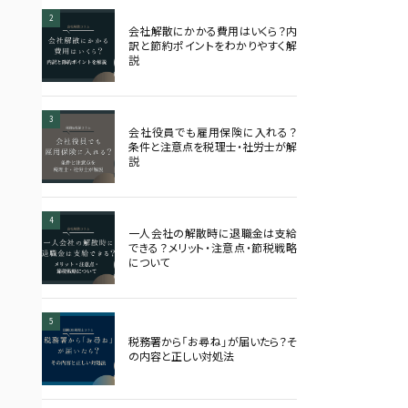
2
会社解散にかかる費用はいくら？内
訳と節約ポイントをわかりやすく解
説
3
会社役員でも雇用保険に入れる？
条件と注意点を税理士・社労士が解
説
4
一人会社の解散時に退職金は支給
できる？メリット・注意点・節税戦略
について
5
税務署から「お尋ね」が届いたら？そ
の内容と正しい対処法