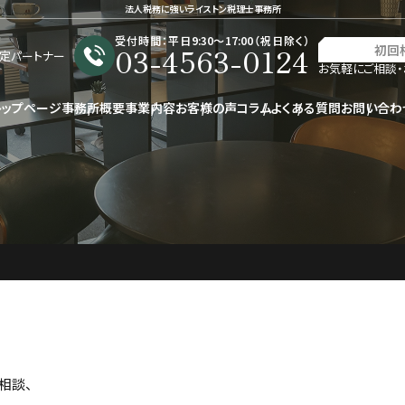
法人税務に強いライストン税理士事務所
受付時間：平日9:30〜17:00（祝日除く）
03-4563-0124
初回
星認定パートナー
お気軽にご相談・
トップページ
事務所概要
事業内容
お客様の声
コラム
よくある質問
お問い合わ
相談、