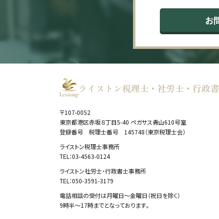
v
お
e
:
ライストン税理士・社労士・行政書
〒107-0052
東京都港区赤坂８丁目5-40 ペガサス青山610号室
登録番号 税理士番号 145748（東京税理士会）
ライストン税理士事務所
TEL：03-4563-0124
ライストン社労士・行政書士事務所
TEL：050-3591-3179
電話相談の受付は月曜日～金曜日（祝日を除く）
9時半～17時までとなっております。