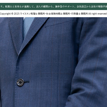
です。税理士と社労士が連携して、法人の顧問から、無申告のサポート、会社設立から会社の解散手
Copyright © 2025 ライストン税理士事務所・社会保険労務士事務所・行政書士事務所 All right reserved