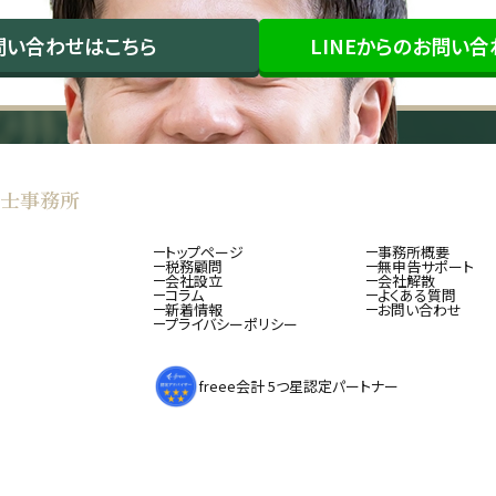
問い合わせ
はこちら
LINEから
のお問い合
士事務所
トップページ
事務所概要
税務顧問
無申告サポート
会社設立
会社解散
コラム
よくある質問
新着情報
お問い合わせ
プライバシーポリシー
freee会計 5つ星認定パートナー