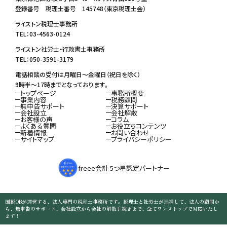
登録番号 税理士番号 145748（東京税理士会）
ライストン税理士事務所
TEL：03-4563-0124
ライストン社労士・行政書士事務所
TEL：050-3591-3179
電話相談の受付は月曜日～金曜日（祝日を除く）
9時半～17時までとなっております。
トップページ
事務所概要
事業内容
税務顧問
無申告サポート
決算サポート
会社設立
会社解散
お客様の声
コラム
よくある質問
お役立ちコンテンツ
新着情報
お問い合わせ
サイトマップ
プライバシーポリシー
freee会計 5つ星認定パートナー
国税OBが運営する、法人専門の税理士事務所です。税理士と社労士が連携して、法人の顧問か
ら、無申告のサポート、会社設立から会社の解散手続きまで、全てワンストップで対応いたし
ます！