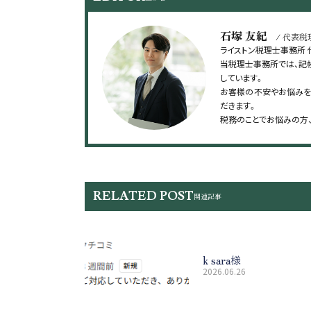
石塚 友紀
/ 代表税
ライストン税理士事務所
当税理士事務所では、記
しています。
お客様の不安やお悩みを
だきます。
税務のことでお悩みの方
RELATED POST
関連記事
k sara様
2026.06.26