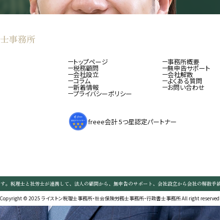
士事務所
トップページ
事務所概要
税務顧問
無申告サポート
会社設立
会社解散
コラム
よくある質問
新着情報
お問い合わせ
プライバシーポリシー
freee会計 5つ星認定パートナー
です。税理士と社労士が連携して、法人の顧問から、無申告のサポート、会社設立から会社の解散手
Copyright © 2025 ライストン税理士事務所・社会保険労務士事務所・行政書士事務所 All right reserved