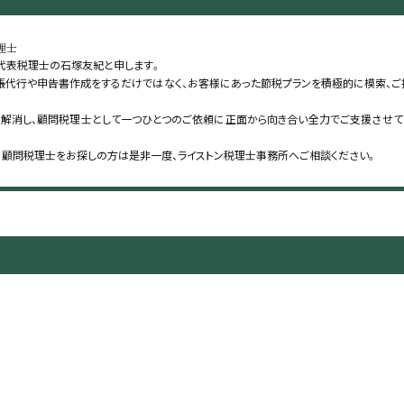
理士
 代表税理士の石塚友紀と申します。
帳代行や申告書作成をするだけではなく、お客様にあった節税プランを積極的に模索、ご
解消し、顧問税理士として一つひとつのご依頼に正面から向き合い全力でご支援させて
、顧問税理士をお探しの方は是非一度、ライストン税理士事務所へご相談ください。