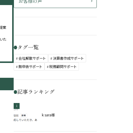
お客様の声
提案
いた
タグ一覧
会社解散サポート
決算書作成サポート
無申告サポート
税務顧問サポート
記事ランキング
1
k sara様