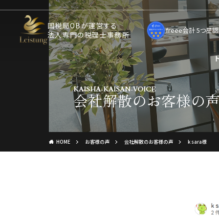
国税局OBが運営する
freee会計 5つ
法人専門の税理士事務所
KAISHA-KAISAN-VOICE
会社解散のお客様の
HOME
お客様の声
会社解散のお客様の声
k sara様