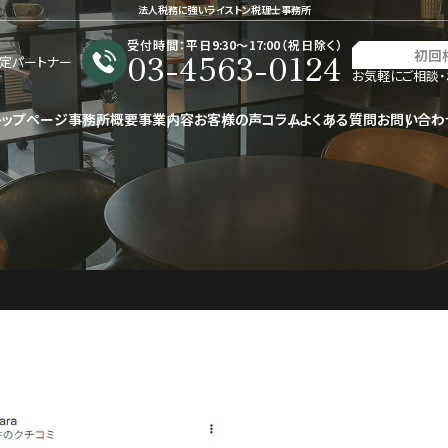
法人税務に強いライストン税理士事務所
受付時間：平日9:30〜17:00（祝日除く）
03-4563-0124
初回
星認定パートナー
お気軽にご相談・
トップページ
事務所概要
事業内容
お客様の声
コラム
よくある質問
お問い合わ
声