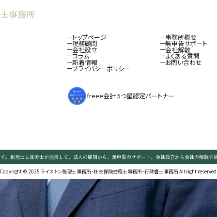
士事務所
トップページ
事務所概要
税務顧問
無申告サポート
会社設立
会社解散
コラム
よくある質問
新着情報
お問い合わせ
プライバシーポリシー
freee会計 5つ星認定パートナー
です。税理士と社労士が連携して、法人の顧問から、無申告のサポート、会社設立から会社の解散手
Copyright © 2025 ライストン税理士事務所・社会保険労務士事務所・行政書士事務所 All right reserved