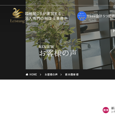
国税局OBが運営する
freee会計 5つ
法人専門の税理士事務所
REVIEW
お客様の声
HOME
お客様の声
新井貴博 様