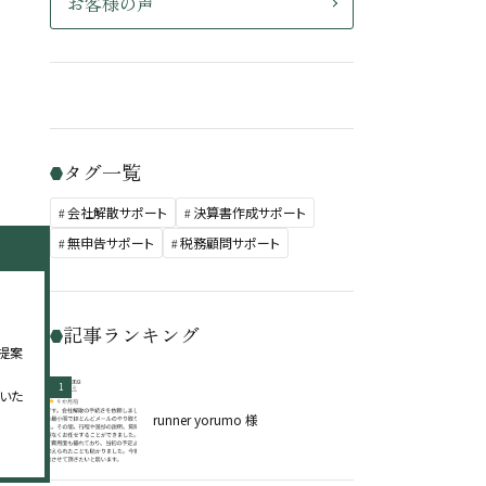
お客様の声
タグ一覧
会社解散サポート
決算書作成サポート
無申告サポート
税務顧問サポート
記事ランキング
提案
1
いた
runner yorumo 様