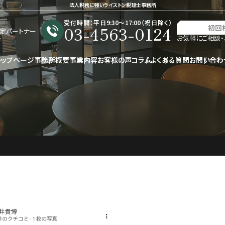
法人税務に強いライストン税理士事務所
受付時間：平日9:30〜17:00（祝日除く）
03-4563-0124
初回
星認定パートナー
お気軽にご相談・
トップページ
事務所概要
事業内容
お客様の声
コラム
よくある質問
お問い合わ