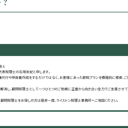
か？
理士
 代表税理士の石塚友紀と申します。
帳代行や申告書作成をするだけではなく、お客様にあった節税プランを積極的に模索、ご
解消し、顧問税理士として一つひとつのご依頼に正面から向き合い全力でご支援させて
、顧問税理士をお探しの方は是非一度、ライストン税理士事務所へご相談ください。