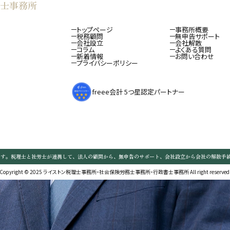
士事務所
トップページ
事務所概要
税務顧問
無申告サポート
会社設立
会社解散
コラム
よくある質問
新着情報
お問い合わせ
プライバシーポリシー
freee会計 5つ星認定パートナー
です。税理士と社労士が連携して、法人の顧問から、無申告のサポート、会社設立から会社の解散手
Copyright © 2025 ライストン税理士事務所・社会保険労務士事務所・行政書士事務所 All right reserved