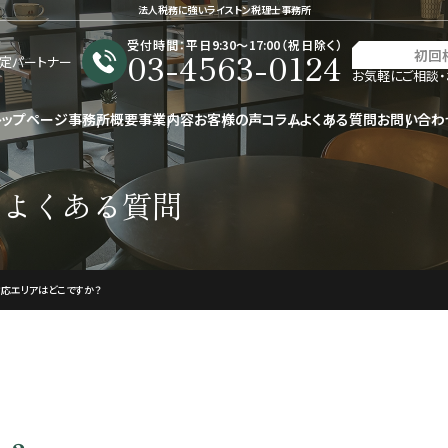
法人税務に強いライストン税理士事務所
受付時間：平日9:30〜17:00（祝日除く）
03-4563-0124
初回
星認定パートナー
お気軽にご相談・
トップページ
事務所概要
事業内容
お客様の声
コラム
よくある質問
お問い合わ
るよくある質問
対応エリアはどこですか？