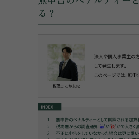
る？
法人や個人事業主の方
して発生します。
このページでは、無申
税理士 石塚友紀
INDEX
ー
1
無申告のペナルティーとして賦課される加算
2
税務署からの調査通知'
前
'か'
後
'かで大きく
3
不正に申告をしていなかった場合は更に重