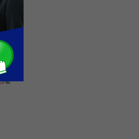
なかった
ます。
税
が賦