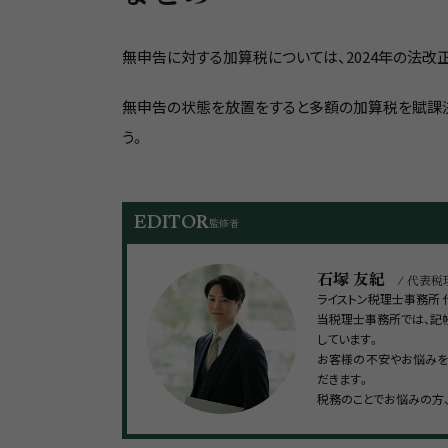
無申告に対する加算税については、2024年の法改
無申告の状態を放置をすると多額の加算税を賦課決
う。
EDITOR
監修者
石塚 友紀
/ 代表税
ライストン税理士事務所
当税理士事務所では、記
しています。
お客様の不安やお悩みを
だきます。
税務のことでお悩みの方