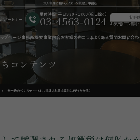
法人税務に強いライストン税理士事務所
受付時間：平日9:30〜17:00（祝日除く）
03-4563-0124
初回
星認定パートナー
お気軽にご相談・
トップページ
事務所概要
事業内容
お客様の声
コラム
よくある質問
お問い合わ
立ちコンテンツ
無申告のペナルティーとして賦課される加算税は何%かかる？
として賦課される加算税は何%か