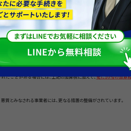
や、
隠蔽
(何かを隠す)行為によって、税金を逃れるために申告をしてい
秘匿して申告をしていなかった
。などの行為があった場合に認定され
れる場合は更に加算税が
されたことがある場合
には、上記の加算税に加えて、
更に10％の加算
、悪質とみなされる事業者には、更なる措置の整備がされています。