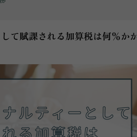
税が
として賦課される加算税は何%か