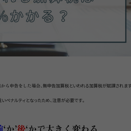
態から申告をした場合
、無申告加算税といわれる加算税が賦課されます
重いペナルティとなったため、注意が必要です。
前
‘か’
後
‘かで大きく変わる