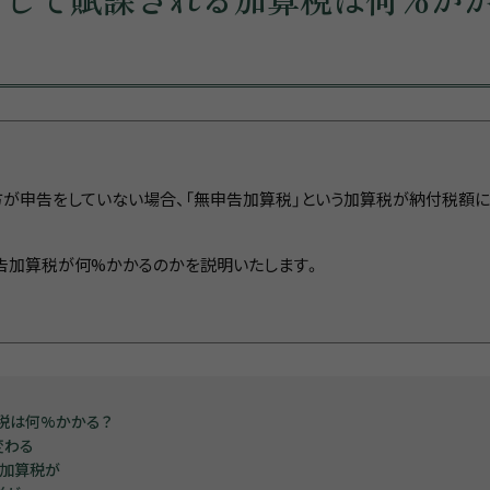
が申告をしていない場合、「無申告加算税」という加算税が納付税額
告加算税が何%かかるのかを説明いたします。
税は何%かかる？
変わる
い加算税が