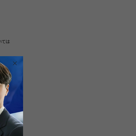
いては
×
れませ