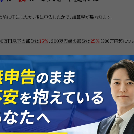
の前に申告したか、後に申告したかで、加算税が異なります。
300万円以下の部分は
15％
、
300万円超の部分は
25％
（300万円超につ
申告が法定申告期限から1ヶ月以内に行われていれば、加算税は賦課さ
合も加算税は賦課されません。
かった場合は更に重い加算税が
認められた場合は、
納付税額の40％
の加算税が賦課されます。