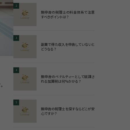
2
無申告の税理士の料金体系で注意
すべきポイントは？
3
副業で得た収入を申告していないと
どうなる？
4
無申告のペナルティーとして賦課さ
れる加算税は何%かかる？
。
5
無申告の税理士を探すならどこが安
心ですか？