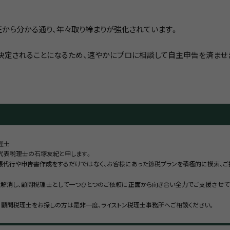
正から分かる通り、年々取り締まりが強化されています。
定されることになるため、速やかにプロに相談して自主申告を済ませ
理士
 代表税理士の石塚友紀と申します。
帳代行や申告書作成をするだけではなく、お客様にあった節税プランを積極的に模索、ご
解消し、顧問税理士として一つひとつのご依頼に正面から向き合い全力でご支援させて
、顧問税理士をお探しの方は是非一度、ライストン税理士事務所へご相談ください。