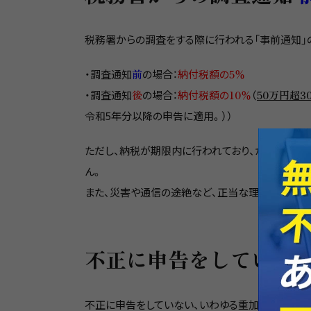
税務署からの調査をする際に行われる「事前通知」
・調査通知
前
の場合：
納付税額の
5％
・調査通知
後
の場合：
納付税額の
10％
（
50万円超
令和5年分以降の申告に適用。））
ただし、納税が期限内に行われており、かつ、自主
ん。
また、災害や通信の途絶など、正当な理由がある場
不正に申告をしていな
不正に申告をしていない、いわゆる重加算税対象と