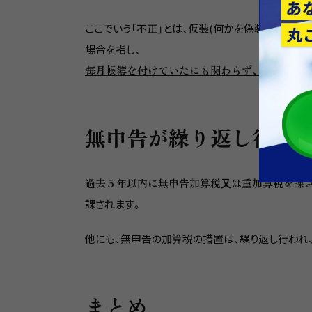
ここでいう「不正」とは、
仮装
(何かを偽装する)行為
場合を指し、
毎月帳簿を付けていたにも関わらず、これらを
無申告が繰り返し行わ
過去５年以内に無申告加算税⼜は重加算税を課
課されます。
他にも、無申告の加算税の措置は、繰り返し行われ
まとめ