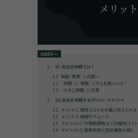
INDEX
ー
1
01.会社の休眠とは？
1.1
解散（廃業）との違い
1.2
「休眠」と「解散」どちらを選ぶべき？
1.3
「みなし解散」に注意
2
02.会社を休眠するメリット・デメリット
2.1
メリット① 維持コストを大幅に抑えられる
2.2
メリット② 再開がスムーズ
2.3
デメリット① 均等割課税などの維持コス
2.4
デメリット② 税務申告と登記義務が続く