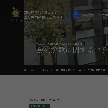
国税局OBが運営する
freee会計 5つ
法人専門の税理士事務所
KAISHA-KAISAN-COLUMN
会社解散に関するコ
HOME
コラム
会社解散に関するコラム
会社の休眠とは？〜
2025.11.01
2026.07.28
会社解散サポート