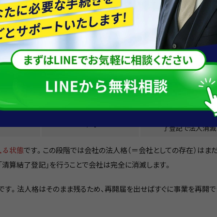
違いがあります。
格
提出先
提出書類・内容
可能（事業再開届で再開）
税務上の届出
法務局で解散登記 → 
不可
了登記で法人消滅
入る状態
です。この段階では会社の法人格（＝会社としての存在）はま
「清算結了登記」を行うことで会社は完全に消滅します。
です。法人格はそのまま残るため、再開届を出せばすぐに事業を再開で