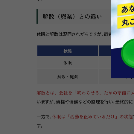
解散（廃業）との違い
休眠と解散は混同されがちですが、両者には明確な
状態
法人
休眠
残る
解散・廃業
不可
解散とは、会社を「終わらせる」ための準備に
いますが、債権や債務などの整理を行い、最終的に
一方で、
休眠は「活動を止めているだけ」の状態
す。