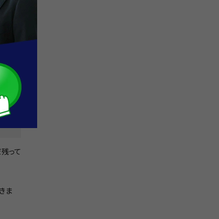
清算結
だ残って
きま