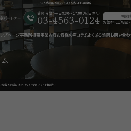
法人税務に強いライストン税理士事務所
受付時間：平日9:30〜17:00（祝日除く）
03-4563-0124
初回
星認定パートナー
お気軽にご相談・
トップページ
事務所概要
事業内容
お客様の声
コラム
よくある質問
お問い合わ
ラム
解散との違いやメリット・デメリットを解説〜