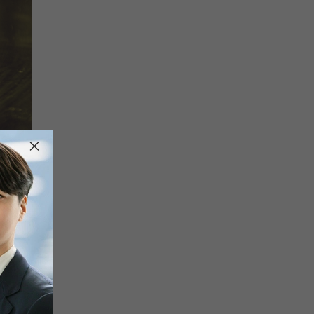
×
のが難
け出ま