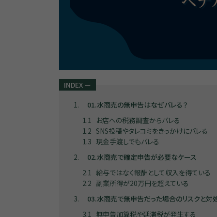
INDEX
ー
1
01.水商売の無申告はなぜバレる？
1.1
お店への税務調査からバレる
1.2
SNS投稿やタレコミをきっかけにバレる
1.3
現金手渡しでもバレる
2
02.水商売で確定申告が必要なケース
2.1
給与ではなく報酬として収入を得ている
2.2
副業所得が20万円を超えている
3
03.水商売で無申告だった場合のリスクと対
3.1
無申告加算税や延滞税が発生する