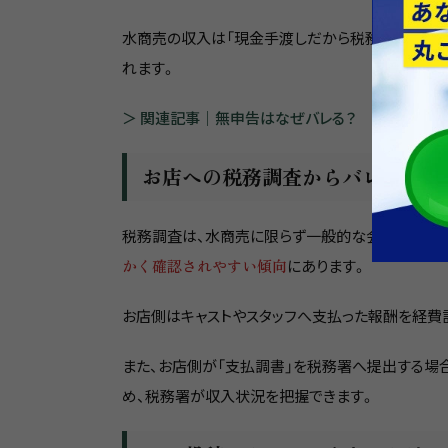
水商売の収入は「現金手渡しだから税務署にはわか
れます。
＞ 関連記事｜無申告はなぜバレる？
お店への税務調査からバレる
税務調査は、水商売に限らず一般的な会社や店舗
かく確認されやすい傾向
にあります。
お店側はキャストやスタッフへ支払った報酬を経費
また、お店側が「支払調書」を税務署へ提出する場
め、税務署が収入状況を把握できます。