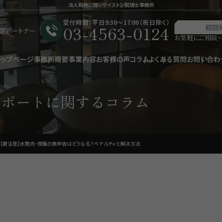
法人税務に強いライストン税理士事務所
受付時間：平日9:30〜17:00（祝日除く）
03-4563-0124
初回
星認定パートナー
お気軽にご相談・
トップページ
事務所概要
事業内容
お客様の声
コラム
よくある質問
お問い合わ
サポートに関するコラム
【要注意】水商売・夜職の無申告はどうなる？ペナルティと解決方法