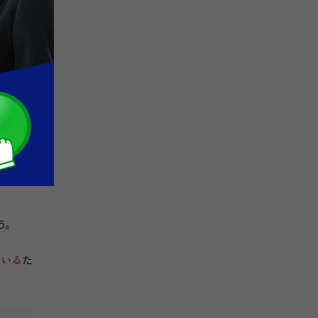
が把握さ
いて細
う。
ている
た