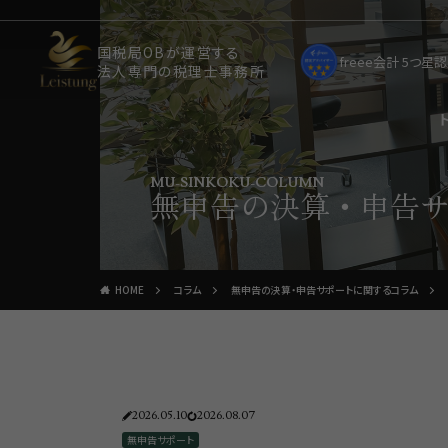
国税局OBが運営する
freee会計 5つ
法人専門の税理士事務所
MU-SINKOKU-COLUMN
無申告の決算・申告
HOME
コラム
無申告の決算・申告サポートに関するコラム
2026.05.10
2026.08.07
無申告サポート