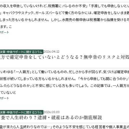
の収入を申告していないけれど、税務署にバレるのか不安」 「手渡しでも申告しないと
」 キャバクラやスナック、ガールズバーなどで働く方のなかには、確定申告をしないまま
しまった方もいるかもしれません。 しかし、水商売の無申告は税務署から指摘を受ける
ます。こ
サポート
決算・申告サポートに関するコラム
2026.04.12
親方で確定申告をしていないとどうなる？無申告のリスクと対
いわゆる「一人親方」として働いているものの、忙しさから手が回らず、気づけば確定申
状態が続いてしまっている方もいるかもしれません。 「今から申告しても間に合うのか」
レたらどうなるのか」と不安に感じている方も多いでしょう。 この記事では、一人親方
ていないと
サポート
決算・申告サポートに関するコラム
2026.03.03
調査で人生終わり？逮捕・破産はあるのか徹底解説
調査が来たら人生終わりなのでは…」そのような不安を感じている経営者や個人事業主