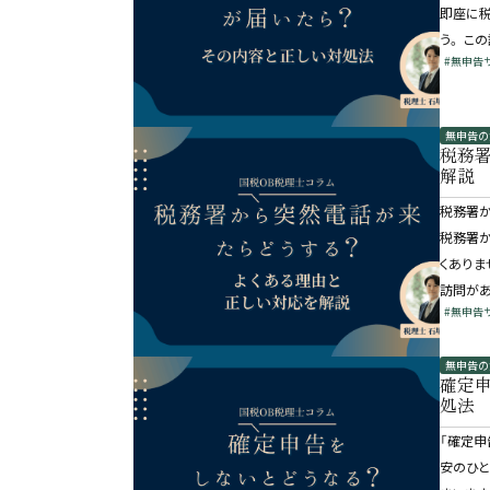
即座に税
う。 こ
#無申告
無申告の
税務
解説
税務署か
税務署
くありま
訪問が
#無申告
無申告の
確定
処法
「確定申
安のひと