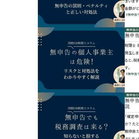
まいます
金額が
#無申告
無申告の
無申
税理士 
発生しま
ると、税
す。
#無申告
無申告の
無申
説
「確定申
か？ た
無申告だ
ナルティ