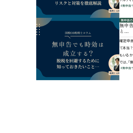
#無申告
無申告の
無申
と…
確定申告
て本当？
もいるか
では、「
#無申告