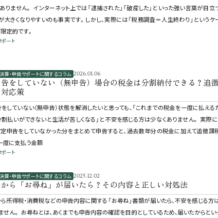
ありません。 インターネット上では「逮捕された」「破産した」といった強い言葉が目立
が大きくなりやすいのも事実です。しかし、実際には「税務調査＝人生終わり」というケ
限定的です。
サポート
決算・申告サポートに関するコラム
2026.01.06
申告をしていない（無申告）場合の税金は分割納付できる？追
と対応策
をしていない（無申告）状態を解消したいと思っても、「これまでの税金を一度に払える
分割払いができないと生活が苦しくなる」と不安を感じる方は少なくありません。 実際に
確定申告をしていなかった分をまとめて申告すると、過去数年分の税金に加えて追徴課
一度に支払う金額
サポート
決算・申告サポートに関するコラム
2025.12.02
署から「お尋ね」が届いたら？その内容と正しい対処法
ら所得税・消費税などの申告内容に関する「お尋ね」書類が届いたら、不安を感じる方
ません。 お尋ねとは、あくまでも申告内容の確認を目的としているため、届いたからとい