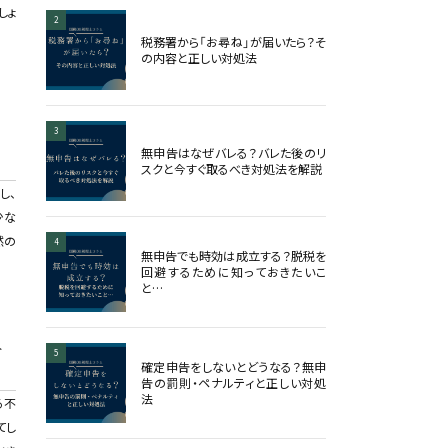
しょ
2
税務署から「お尋ね」が届いたら？そ
の内容と正しい対処法
3
を
無申告はなぜバレる？バレた後のリ
スクと今すぐ取るべき対処法を解説
し、
少な
然の
4
無申告でも時効は成立する？脱税を
回避するために知っておきたいこ
と…
対
5
確定申告をしないとどうなる？無申
告の罰則・ペナルティと正しい対処
法
る不
てし