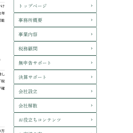
トップページ
いけ
数年
事務所概要
可能
事業内容
税務顧問
処
無申告サポート
告し
決算サポート
「税
が確
会社設立
会社解散
お役立ちコンテンツ
の方