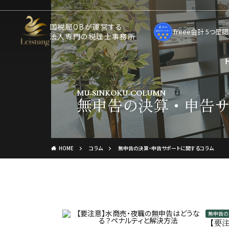
国税局OBが運営する
freee会計 5つ
法人専門の税理士事務所
MU-SINKOKU-COLUMN
無申告の決算・申告
HOME
コラム
無申告の決算・申告サポートに関するコラム
無申告の
【要