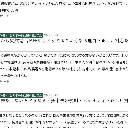
務調査が始まるわけではありませんが、無視したり曖昧な回答をしたりするのは避けま
の記事では、税
サポート
決算・申告サポートに関するコラム
2025.11.09
署から突然電話が来たらどうする？よくある理由と正しい対応
ら突然電話がかかってくると、驚いたり不安に感じたりする方が多いかと思います。 しか
からの電話は、申告内容や添付書類の確認といった、事務的な問い合わせである場合も
せん。 本記事では、税務署から電話が来た際の対応方法を中心に、お尋ね通知書や突
あった場合の対処法
サポート
決算・申告サポートに関するコラム
2025.10.01
申告をしないとどうなる？無申告の罰則・ペナルティと正しい
告をしないとどうなるのか？」これは個人事業主や副業を行う方にとって、常に頭をよぎ
つです。税務署から通知が来ないからといって放置していると、実は大きなリスクを抱え