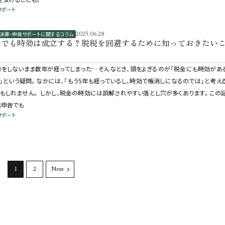
サポート
決算・申告サポートに関するコラム
2025.06.28
告でも時効は成立する？脱税を回避するために知っておきたい
をしないまま数年が経ってしまった… そんなとき、頭をよぎるのが「税金にも時効があ
」という疑問。なかには、「もう5年も経っているし、時効で帳消しになるのでは」と考え
もしれません。 しかし、税金の時効には誤解されやすい落とし穴が多くあります。この
無申告でも
サポート
1
2
Next