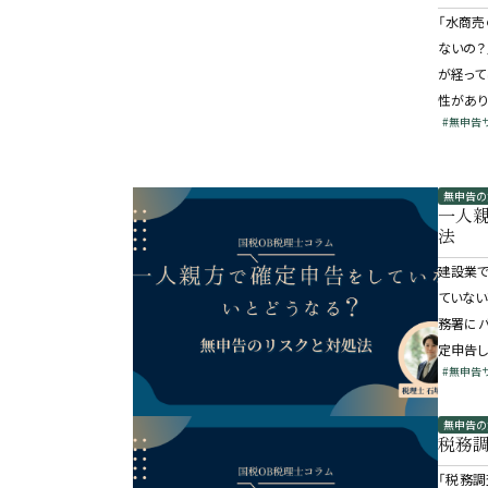
「水商売
ないの？
が経って
性があり
#無申告
無申告の
一人
法
建設業で
ていない
務署にバ
定申告し
#無申告
無申告の
税務
「税務