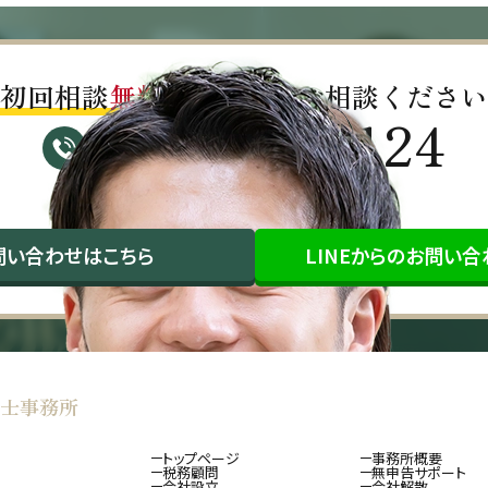
初回相談
無料!!
お気軽にご相談ください
03-4563-0124
受付時間：平日9:30～17:00（祝日除く）
問い合わせ
はこちら
LINEから
のお問い合
士事務所
トップページ
事務所概要
税務顧問
無申告サポート
会社設立
会社解散