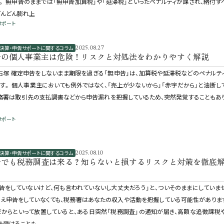
。 無申告のままでは「無申告加算税」や「延滞税」といったペナルティが課され、納付す
どんどん膨れ上
サポート
決算・申告サポートに関するコラム
2025.08.27
告の個人事業主は危険！リスクと対処法をわかりやすく解説
石塚 確定申告をしないまま期限を過ぎる「無申告」は、加算税や延滞税などのペナルテ
す。 個人事業主においても例外ではなく、「売上が少ないから」「赤字だから」と油断し
務署は取引先の支払調書などから申告漏れを把握しているため、突然発覚することもあ
サポート
決算・申告サポートに関するコラム
2025.08.10
告でも税務調査は来る？知らないと損するリスクと対策を徹底
告をしていないけど、何も言われていないし大丈夫だろう」と、ついそのままにしていま
とえ申告をしていなくても、税務署はあなたの収入や活動を把握している可能性がありま
からといって放置していると、ある日突然「税務調査」の通知が届き、高額な追徴課税
を受けることも。