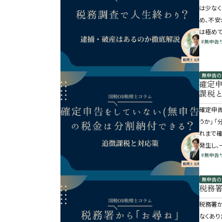
は少なく
め、不安
は極めて
#無申告
無申告の
確定
課税
確定申告
うか」「
れまで
発生し、
#無申告
無申告の
税務
税務署か
なくあり