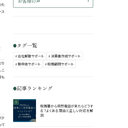
お客様の声
つた
ース
タグ一覧
徴
会社解散サポート
決算書作成サポート
だろ
無申告サポート
税務顧問サポート
、こ
税も
記事ランキング
1
税務署から突然電話が来たらどうす
る？よくある理由と正しい対応を解
説
は少
って